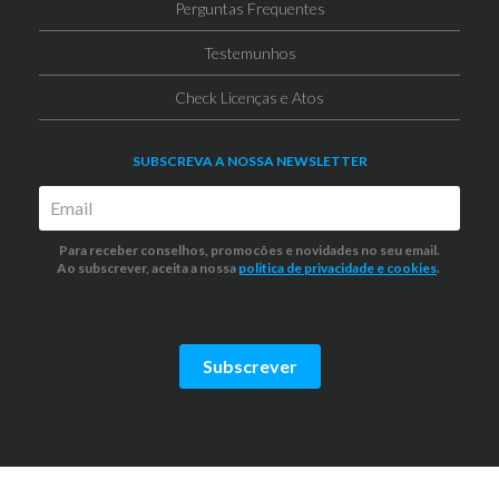
Perguntas Frequentes
Testemunhos
Check Licenças e Atos
SUBSCREVA A NOSSA NEWSLETTER
Para receber conselhos, promocões e novidades no seu email.
Ao subscrever, aceita a nossa
politica de privacidade
e cookies
.
Subscrever