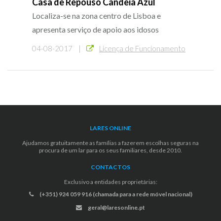
Casa de Repouso Candeia Azul
Localiza-se na zona centro de Lisboa e
apresenta serviço de apoio aos idosos
04-08-2017 |
Licença de Funcionamento
LARES ONLINE
Ajudamos gratuitamente as famílias a fazerem escolhas seguras na
procura de um lar para os seus familiares, desde 2010.
CONTACTOS
Exclusivo a entidades proprietárias:
(+351) 924 059 916 (chamada para a rede móvel nacional)
geral@laresonline.pt