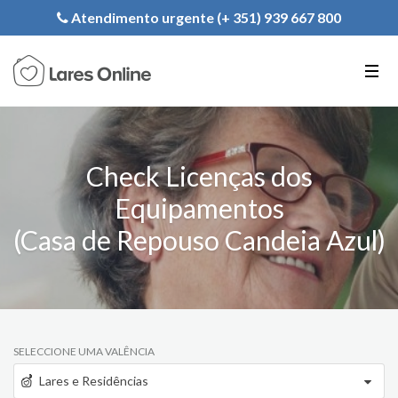
Registe a sua Instituição
Atendimento urgente (+ 351) 939 667 800
PT
EN
FR
Check Licenças dos
Equipamentos
(Casa de Repouso Candeia Azul)
SELECCIONE UMA VALÊNCIA
Lares e Residências