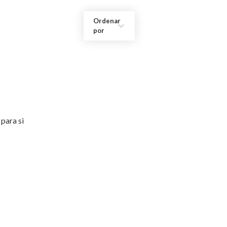
Ordenar
por
para si