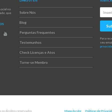
LINKS ÚTEIS
SUBSCR
ocial no
Sobre Nós
dade, que
Blog
NOS
Su
Perguntas Frequentes
Para rec
Testemunhos
seu emai
privacida
Check Licenças e Atos
Torne-se Membro
s os direitos reservados
Mapa do site
Politicas de Privaci