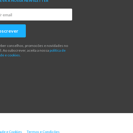
EVA A NOSSA NEWSLETTER
bscrever
eber conselhos, promocões e novidades no
l. Ao subscrever, aceita a nossa
politica de
de e cookies.
dade e Cookies
Termos e Condições