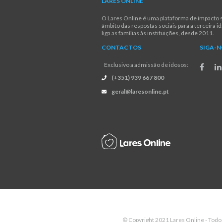
LARES ONLINE
O Lares Online é uma plataforma de impacto s
âmbito das respostas sociais para a terceira i
liga as famílias às instituições, desde 2011.
CONTACTOS
SIGA-
Exclusivo a admissão de idosos:
(+351) 939 667 800
geral@laresonline.pt
© Copyright 2021 Lares Online - Todo