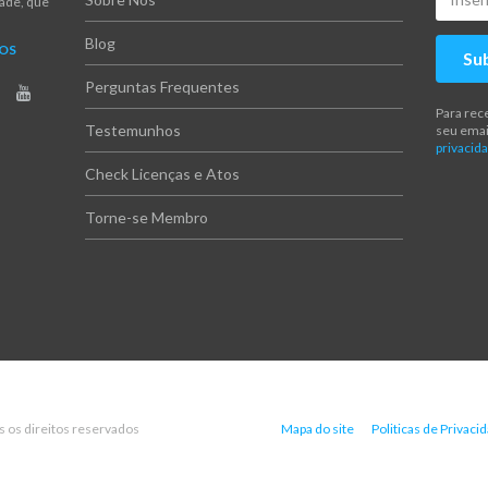
dade, que
Blog
NOS
Su
Perguntas Frequentes
Para rec
Testemunhos
seu emai
privacida
Check Licenças e Atos
Torne-se Membro
s os direitos reservados
Mapa do site
Politicas de Privaci