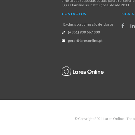
âmbito das respostas sociais para a terceira i
liga as famílias às instituições, desde 2011.
CONTACTOS
SIGA-
Exclusivo a admissão de idosos:
(+351) 939 667 800
geral@laresonline.pt
© Copyright 2021 Lares Online - Todo