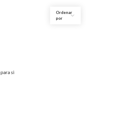
Ordenar
por
para si