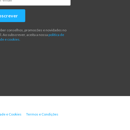
bscrever
eber conselhos, promocões e novidades no
l. Ao subscrever, aceita a nossa
politica de
de e cookies.
dade e Cookies
Termos e Condições