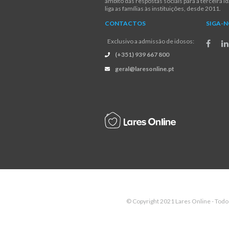
âmbito das respostas sociais para a terceira i
liga as famílias às instituições, desde 2011.
CONTACTOS
SIGA-
Exclusivo a admissão de idosos:
(+351) 939 667 800
geral@laresonline.pt
© Copyright 2021 Lares Online - Todo