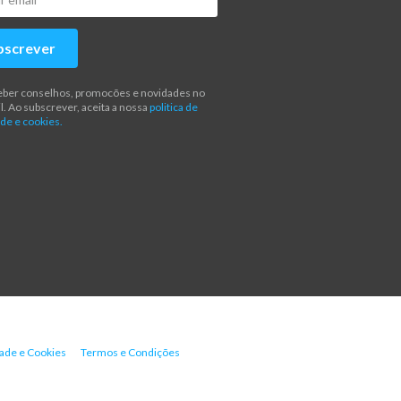
bscrever
eber conselhos, promocões e novidades no
l. Ao subscrever, aceita a nossa
politica de
de e cookies.
dade e Cookies
Termos e Condições