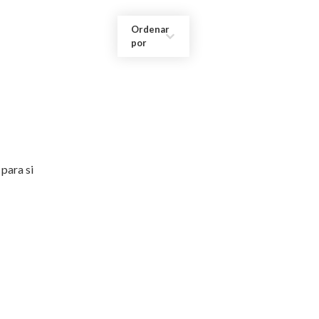
Ordenar
por
para si