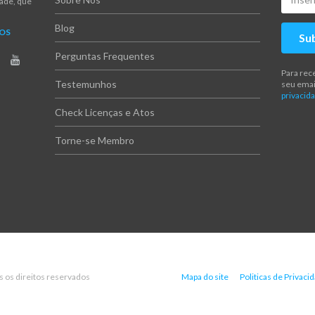
dade, que
Blog
NOS
Su
Perguntas Frequentes
Para rec
Testemunhos
seu emai
privacida
Check Licenças e Atos
Torne-se Membro
s os direitos reservados
Mapa do site
Politicas de Privaci