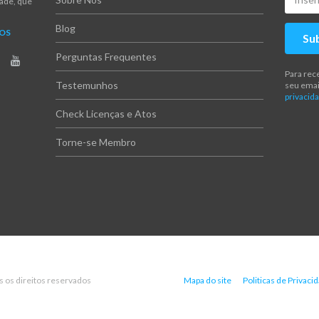
dade, que
Blog
NOS
Su
Perguntas Frequentes
Para rec
Testemunhos
seu emai
privacida
Check Licenças e Atos
Torne-se Membro
s os direitos reservados
Mapa do site
Politicas de Privaci