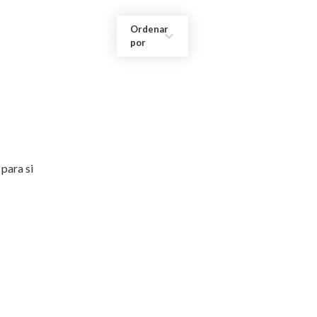
Ordenar
por
para si