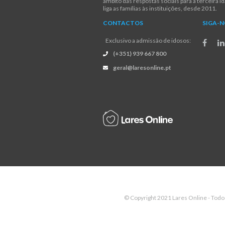
âmbito das respostas sociais para a terceira i
liga as famílias às instituições, desde 2011.
CONTACTOS
SIGA-
Exclusivo a admissão de idosos:
(+351) 939 667 800
geral@laresonline.pt
© Copyright 2021 Lares Online - Todo