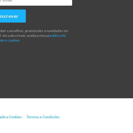
bscrever
eber conselhos, promocões e novidades no
l. Ao subscrever, aceita a nossa
politica de
de e cookies.
dade e Cookies
Termos e Condições